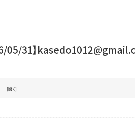
6/05/31】kasedo1012@gmail.
[開く]