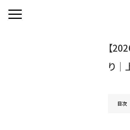
【20
り｜上
目次