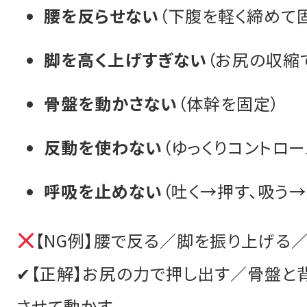
腰を反らせない
（下腹を軽く締めて
脚を高く上げすぎない
（お尻の収縮
骨盤を動かさない
（体幹を固定）
反動を使わない
（ゆっくりコントロー
呼吸を止めない
（吐く→押す、吸う→
【NG例】腰で反る／脚を振り上げる
✔【正解】お尻の力で押し出す／骨盤と
させて動かす