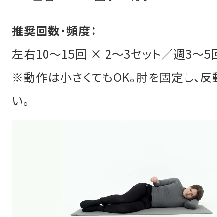
推奨回数・頻度：
左右10〜15回 × 2〜3セット／週3〜5
※動作は小さくてもOK。肘を固定し、
い。