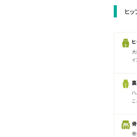
ヒッ
ヒ
大
イ
裏
ハ
こ
骨
骨