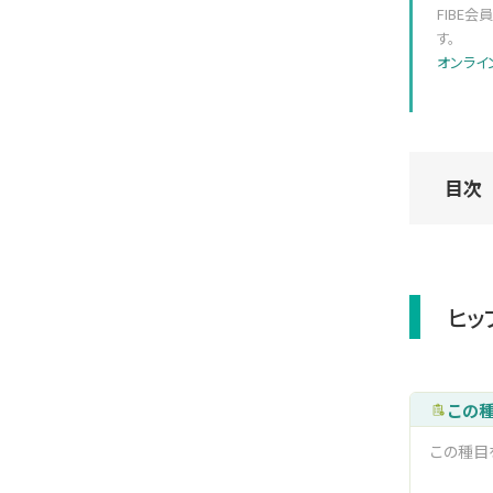
FIBE
す。
オンライ
目次
ヒッ
この
この種目