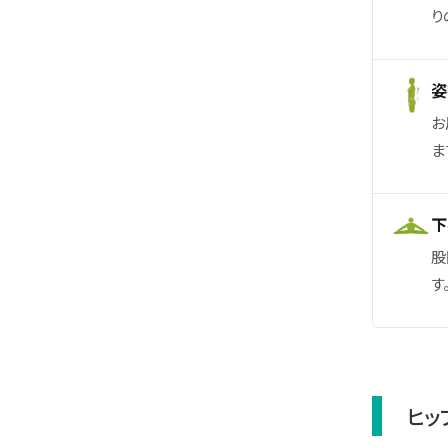
り
姿
お
ま
下
股
す
ヒッ