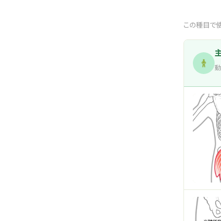
この種目で使
動