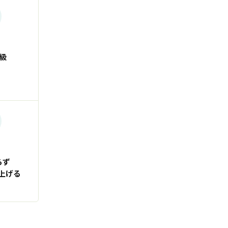
級
らず
上げる