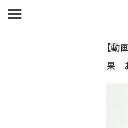
【動
果｜