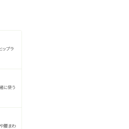
ヒップラ
緒に使う
や腰まわ