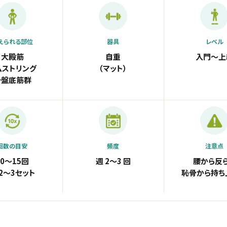
えられる部位
器具
レベル
大殿筋
自重
入門〜上
ムストリング
（マット）
骨盤底筋群
回数の目安
頻度
注意点
10〜15回
週 2〜3 回
腰から反
 2〜3セット
恥骨から持ち