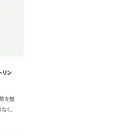
トリン
勢を整
なく、