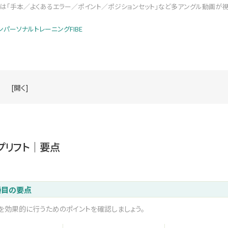
会員は「手本／よくあるエラー／ポイント／ポジションセット」など多アングル動画が
ンパーソナルトレーニングFIBE
[開く]
プリフト｜要点
種目の要点
を効果的に行うためのポイントを確認しましょう。